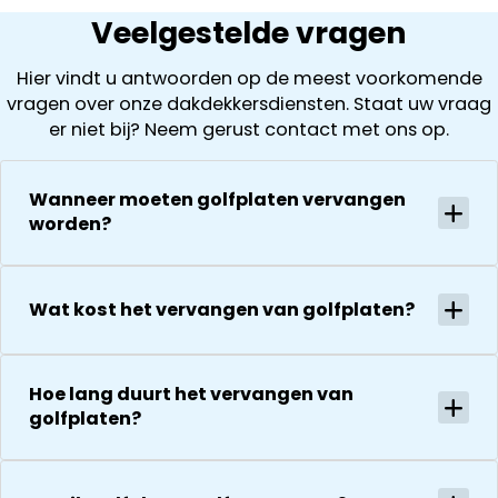
begonnen
dat de
uit wat ze zijn
Veelgestelde vragen
worden, inclus
schoorsteen
tegengekom
het loskoppel
achterstallig
( laten ook
Hier vindt u antwoorden op de meest voorkomende
en
onderhoud
foto’s zien). D
vragen over onze dakdekkersdiensten. Staat uw vraag
terugplaatse
had. Wij
offerte is
er niet bij? Neem gerust contact met ons op.
van de
kregen direct
vervolgens
zonnepanelen
een offerte
helder en
Alles goed
uitgewerkt en
gedurende he
Wanneer moeten golfplaten vervangen
gecoördineer
na 1 week late
hele proces
worden?
en
al helemaal
houden ze je
georganiseer
herstel. Nu 1
goed op de
absoluut een
week later wil
hoogte van d
Wat kost het vervangen van golfplaten?
aanrader!
dakdekker Ja
stand van
bedanken
zaken.
voor de
De reparatie
uitvoering en
Hoe lang duurt het vervangen van
gaat
zijn
golfplaten?
vervolgens
vriendelijkheid
conform
Het is nog
afspraak en
steeds