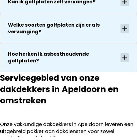
onverwachte
Kan ik golfplaten zelf vervangen?
droog!!! Dus
zaken die ze
zeker een 5
tegenkomen
sterren revie
worden
Welke soorten golfplaten zijn er als
waard door
vakkundig
vervanging?
zijn
gerepareerd
vakkundighei
zonder extra
en snelle
kosten. Maar
Hoe herken ik asbesthoudende
service
ook dan
golfplaten?
communeren
ze goed en
Servicegebied van onze
transparant. I
kan ze
dakdekkers in Apeldoorn en
aanraden.
omstreken
Onze vakkundige dakdekkers in Apeldoorn leveren een
uitgebreid pakket aan dakdiensten voor zowel