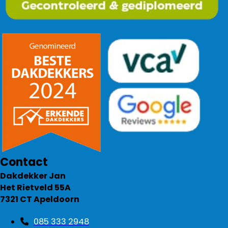
Contact
Dakdekker Jan
Het Rietveld 55A
7321 CT Apeldoorn
085 333 2948