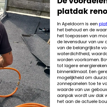
De voordelen
platdak reno
In Apeldoorn is een
pla
het behoud en de waar
het toepassen van mod
de levensduur van uw d
van de belangrijkste vo
waterdichtheid, waard
worden voorkomen. Bov
tot lagere energiereke
binnenklimaat. Een ger
mogelijkheid om duurz
zonnepanelen toe te v
waarde van uw gebouw 
aanpak wordt uw dak w
het aan de actuele bou