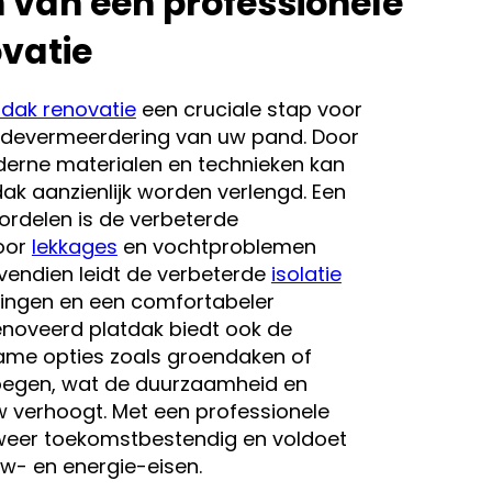
 van een professionele
vatie
tdak renovatie
een cruciale stap voor
devermeerdering van uw pand. Door
erne materialen en technieken kan
ak aanzienlijk worden verlengd. Een
ordelen is de verbeterde
oor
lekkages
en vochtproblemen
endien leidt de verbeterde
isolatie
ningen en een comfortabeler
enoveerd platdak biedt ook de
ame opties zoals groendaken of
oegen, wat de duurzaamheid en
verhoogt. Met een professionele
eer toekomstbestendig en voldoet
w- en energie-eisen.