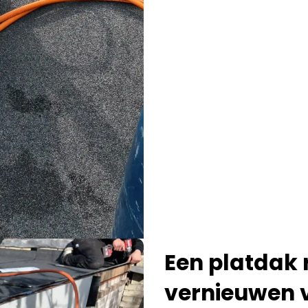
Een platdak 
vernieuwen 