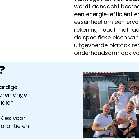
wordt aandacht bestee
een energie-efficiënt e
essentieel om een erva
rekening houdt met fact
de specifieke eisen va
uitgevoerde platdak re
onderhoudsarm dak vo
?
ardige
arenlange
ialen
 Kies voor
garantie en