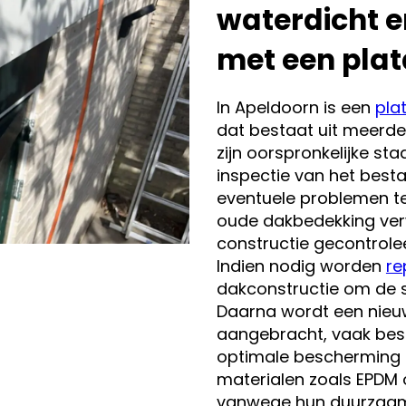
waterdicht e
met een pla
In Apeldoorn is een
pla
dat bestaat uit meerde
zijn oorspronkelijke st
inspectie van het best
eventuele problemen te
oude dakbedekking ver
constructie gecontrolee
Indien nodig worden
re
dakconstructie om de st
Daarna wordt een nie
aangebracht, vaak bes
optimale bescherming 
materialen zoals EPDM 
vanwege hun duurzaam