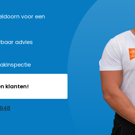
peldoorn voor een
baar advies
dakinspectie
n klanten!
2948