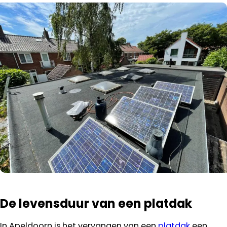
De levensduur van een platdak
In Apeldoorn is het vervangen van een
platdak
een