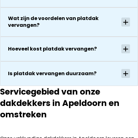
vriendelijkheid
conform
Het is nog
afspraak en
steeds
onverwachte
Wat zijn de voordelen van platdak
droog!!! Dus
vervangen?
zaken die ze
zeker een 5
tegenkomen
sterren revie
worden
waard door
vakkundig
Hoeveel kost platdak vervangen?
zijn
gerepareerd
vakkundighei
zonder extra
en snelle
kosten. Maar
Is platdak vervangen duurzaam?
service
ook dan
communeren
ze goed en
Servicegebied van onze
transparant. I
dakdekkers in Apeldoorn en
kan ze
aanraden.
omstreken