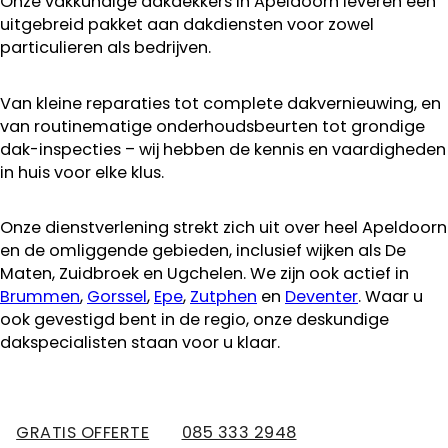
Onze vakkundige dakdekkers in Apeldoorn leveren een
uitgebreid pakket aan dakdiensten voor zowel
particulieren als bedrijven.
Van kleine reparaties tot complete dakvernieuwing, en
van routinematige onderhoudsbeurten tot grondige
dak-inspecties – wij hebben de kennis en vaardigheden
in huis voor elke klus.
Onze dienstverlening strekt zich uit over heel Apeldoorn
en de omliggende gebieden, inclusief wijken als De
Maten, Zuidbroek en Ugchelen. We zijn ook actief in
Brummen
,
Gorssel
,
Epe
,
Zutphen
en
Deventer
. Waar u
ook gevestigd bent in de regio, onze deskundige
dakspecialisten staan voor u klaar.
GRATIS OFFERTE
085 333 2948