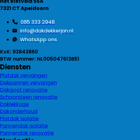
Het Rietveld 55A
7321 CT Apeldoorn
085 333 2948
info@dakdekkerjan.nl
WhatsApp ons
KvK: 93843860
BTW nummer: NL005047613B51
Diensten
Platdak vervangen
Dakpannen vervangen
Dakgoot renovatie
Schoorsteen renovatie
Daklekkage
Dakonderhoud
Platdak isolatie
Pannendak isolatie
Pannendak renovatie