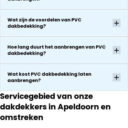
zijn
vervolgens
vriendelijkheid
conform
Het is nog
afspraak en
Wat zijn de voordelen van PVC
steeds
onverwachte
dakbedekking?
droog!!! Dus
zaken die ze
zeker een 5
tegenkomen
sterren revie
worden
Hoe lang duurt het aanbrengen van PVC
waard door
vakkundig
dakbedekking?
zijn
gerepareerd
vakkundighei
zonder extra
en snelle
kosten. Maar
Wat kost PVC dakbedekking laten
service
ook dan
aanbrengen?
communeren
ze goed en
Servicegebied van onze
transparant. I
kan ze
dakdekkers in Apeldoorn en
aanraden.
omstreken