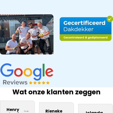
Wat onze klanten zeggen
bedrijf na onze
Snel gewerkt.
kwaliteit
inspectie,
ervaring
Prima
materiaal. Zij
Dakdekker Ja
Henry
Rieneke
daarom aan
kwaliteit.
Jolanda